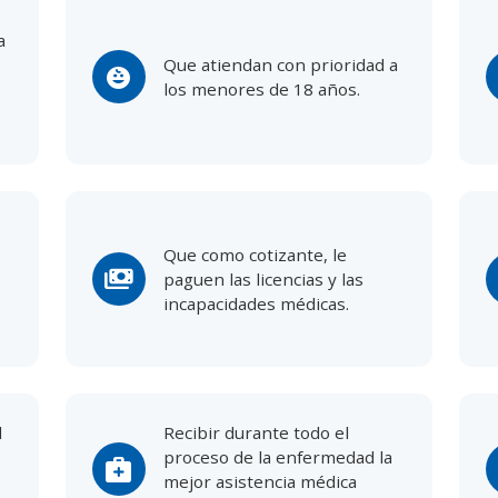
a
Que atiendan con prioridad a
child_care
los menores de 18 años.
Que como cotizante, le
payments
paguen las licencias y las
incapacidades médicas.
d
Recibir durante todo el
proceso de la enfermedad la
medical_services
mejor asistencia médica