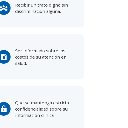
Recibir un trato digno sin
diversity_3
discriminación alguna.
Ser informado sobre los
request_quote
costos de su atención en
salud.
Que se mantenga estricta
lock
confidencialidad sobre su
información clínica.