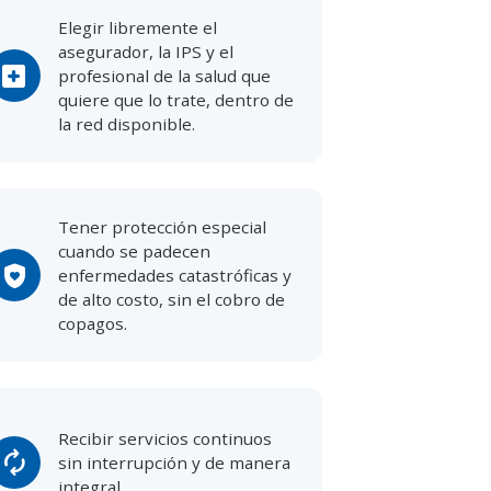
Elegir libremente el
asegurador, la IPS y el
local_hospital
profesional de la salud que
quiere que lo trate, dentro de
la red disponible.
Tener protección especial
cuando se padecen
shield_with_heart
enfermedades catastróficas y
de alto costo, sin el cobro de
copagos.
Recibir servicios continuos
loop
sin interrupción y de manera
integral.