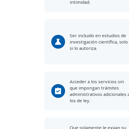
intimidad.
Ser incluido en estudios de
science
investigación científica, solo
si lo autoriza.
Acceder a los servicios sin
que impongan trámites
assignment_turned_in
administrativos adicionales 
los de ley.
Que solamente le exijan su