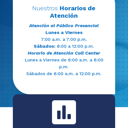
Nuestros
Horarios de
Atención
Atención al Público Presencial
Lunes a Viernes
7:00 a.m. a 7:00 p.m.
Sábados:
8:00 a 12:00 p.m.
Horario de Atención Call Center
Lunes a Viernes de 6:00 a.m. a 6:00
p.m.
Sábados de 6:00 a.m. a 12:00 p.m.
