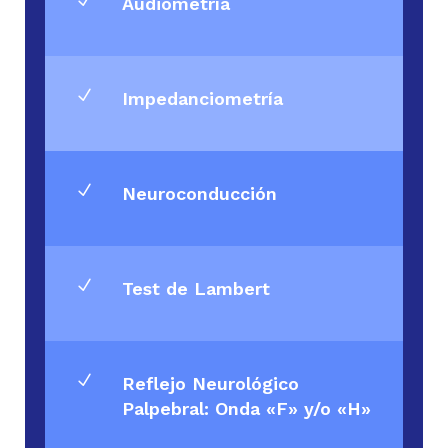
Audiometría
N
Impedanciometría
N
Neuroconducción
N
Test de Lambert
N
Reflejo Neurológico
Palpebral: Onda «F» y/o «H»